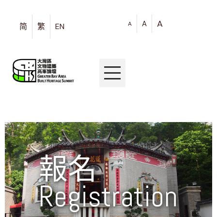
」圓滿
A
A
A
简
繁
EN
」現已
」社交
報名
Registration