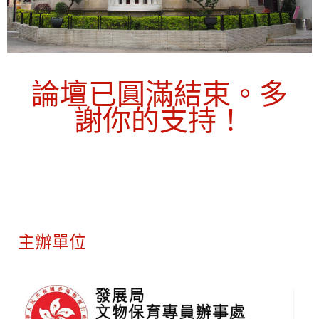
論壇已圓滿結束。多
受報名
謝你的支持！
隱條款
主辦單位
築高峯論