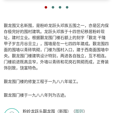
觐龙围又名新围，是粉岭龙跃头邓族五围之一，亦是区内保
存极完好的围村建筑。龙跃头邓族于十四世纪移居粉岭现
址，建村立业。根据觐龙围门楼石额上的刻字「觐龙 干隆
甲子岁吉月谷旦立」，围墙是在一七四四年建成。觐龙围四
面的围墙以青砖筑砌，门楼为围村入口，建于西南面围墙中
央。觐龙围门楼建筑设计特别，两进各自独立，互不相连。
门楼前进既高且窄，外墙以青砖和花岗石筑砌而成，正脊装
饰别致，饶富特色。
觐龙围门楼的修复工程于一九八八年竣工。
觐龙围门楼于一九八八年列为古迹。
粉岭龙跃头觐龙围（新围）（
图则
）