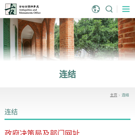
跳
到
主
内
容
连结
主页
连结
连结
政府决策局及部门网址