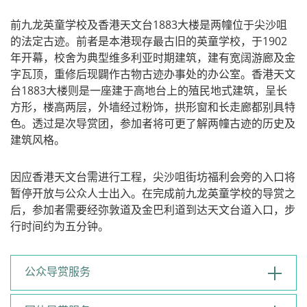
前九龙英童学校及香港天文台1883大楼是两幢位于尖沙咀
的法定古迹。前者是本港现存最古旧的英童学校，于1902
年开幕，校舍为典型维多利亚时期建筑，建有宽阔游廊及金
字瓦顶，重修后现闢作古物古迹办事处的办公室。香港天文
台1883大楼则是一座建于高地台上的殖民地式建筑，呈长
方形，楼高两层，外墙经过粉饰，拱形窗和长走廊都别具特
色。透过是次导赏团，参加者将可更了解两幢古迹的历史及
建筑风格。
因应香港天文台需进行工程，尖沙咀街坊福利会旁的入口将
暂停开放与公众人士出入。在完成前九龙英童学校的导赏之
后，参加者需要经弥敦道及金巴利道到达天文台道入口，步
行时间约为五分钟。
公众导赏服务