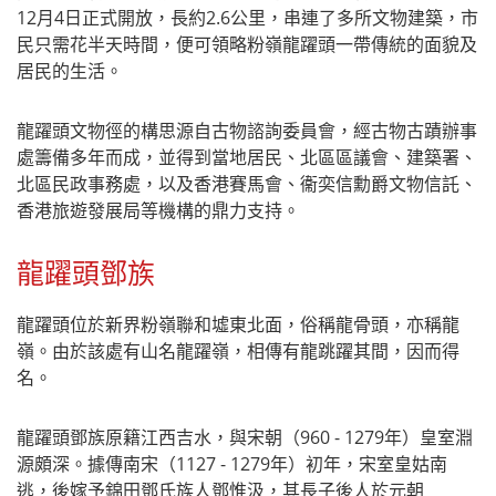
12月4日正式開放，長約2.6公里，串連了多所文物建築，市
民只需花半天時間，便可領略粉嶺龍躍頭一帶傳統的面貌及
居民的生活。
龍躍頭文物徑的構思源自古物諮詢委員會，經古物古蹟辦事
處籌備多年而成，並得到當地居民、北區區議會、建築署、
北區民政事務處，以及香港賽馬會、衞奕信勳爵文物信託、
香港旅遊發展局等機構的鼎力支持。
龍躍頭鄧族
龍躍頭位於新界粉嶺聯和墟東北面，俗稱龍骨頭，亦稱龍
嶺。由於該處有山名龍躍嶺，相傳有龍跳躍其間，因而得
名。
龍躍頭鄧族原籍江西吉水，與宋朝（960 - 1279年）皇室淵
源頗深。據傳南宋（1127 - 1279年）初年，宋室皇姑南
逃，後嫁予錦田鄧氏族人鄧惟汲，其長子後人於元朝