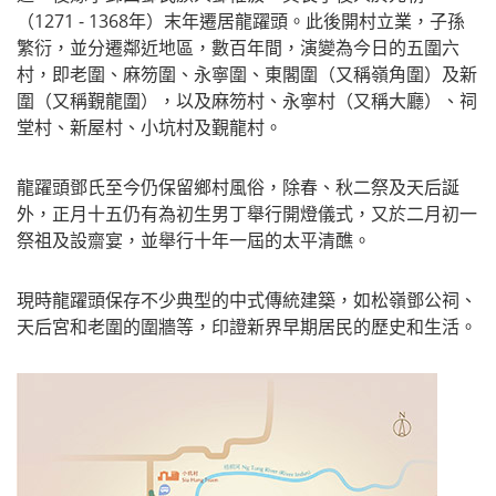
（1271 - 1368年）末年遷居龍躍頭。此後開村立業，子孫
繁衍，並分遷鄰近地區，數百年間，演變為今日的五圍六
村，即老圍、麻笏圍、永寧圍、東閣圍（又稱嶺角圍）及新
圍（又稱覲龍圍），以及麻笏村、永寧村（又稱大廳）、祠
堂村、新屋村、小坑村及覲龍村。
龍躍頭鄧氏至今仍保留鄉村風俗，除春、秋二祭及天后誕
外，正月十五仍有為初生男丁舉行開燈儀式，又於二月初一
祭祖及設齋宴，並舉行十年一屆的太平清醮。
現時龍躍頭保存不少典型的中式傳統建築，如松嶺鄧公祠、
天后宮和老圍的圍牆等，印證新界早期居民的歷史和生活。