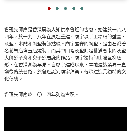
魯班先師廟是香港廣為人知供奉魯班的古廟，始建於一八八
四年，於一九二八年在原址重建。廟宇以手工精細的壁畫、
灰塑、木雕和陶塑裝飾點綴。廟宇屋脊的陶塑，是由石灣著
名花脊店均玉店燒製；而其中四幅灰塑則是譽滿省港的灰塑
大師鄧子舟和兒子鄧居謙的作品。廟宇獨特的山牆呈梯級
形，在香港甚為罕見。自廟宇建成以來，本地建造業界一直
遵從傳統習俗，於魯班誕到廟宇拜祭，傳承建造業獨特的文
化傳統。
魯班先師廟於二〇二四年列為古蹟。