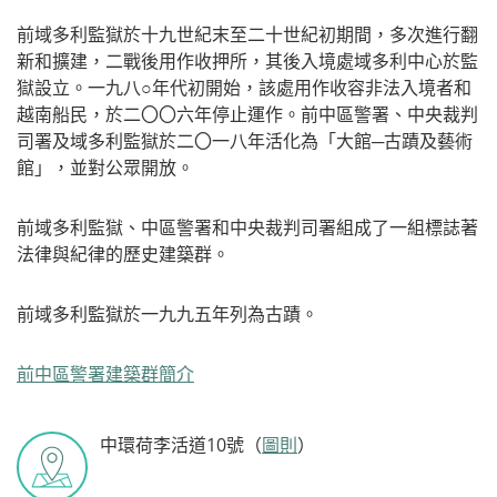
前域多利監獄於十九世紀末至二十世紀初期間，多次進行翻
新和擴建，二戰後用作收押所，其後入境處域多利中心於監
獄設立。一九八○年代初開始，該處用作收容非法入境者和
越南船民，於二〇〇六年停止運作。前中區警署、中央裁判
司署及域多利監獄於二〇一八年活化為「大館─古蹟及藝術
館」，並對公眾開放。
前域多利監獄、中區警署和中央裁判司署組成了一組標誌著
法律與紀律的歷史建築群。
前域多利監獄於一九九五年列為古蹟。
前中區警署建築群簡介
中環荷李活道10號（
圖則
）