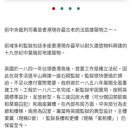
前中央裁判司署是香港現存最古老的法庭建築物之一。
前域多利監獄包括多座香港現存最早以耐久建造物料興建的
十九世紀中葉殖民地建築物。
英國於一八四一年佔領香港島後，首要工作是確立法紀，因
此在荷李活道半山興建一座石砌監獄。監獄很快便過於擠
迫，不足以應付實際需要，政府遂於一八五八年展開全面重
建工作，工程於一八六二年完成。新監獄牢固實用，按照英
國標準設計，呈放射型，有三座囚房大樓（可分開囚禁歐裔
和華裔囚犯）和兩座翼樓。在內部布局方面，中央部分為走
廊和樓梯，兩旁為囚室，屬當時英國監獄的典型設計。主樓
東翼（現稱D倉），監獄長樓和更樓（現稱「紫荊樓」）仍
保留至今。