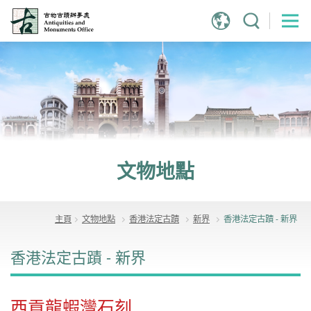
跳
到
主
內
容
文物地點
主頁
文物地點
香港法定古蹟
新界
香港法定古蹟 - 新界
香港法定古蹟 - 新界
西貢龍蝦灣石刻