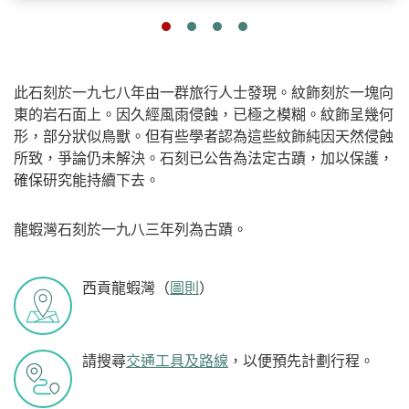
此石刻於一九七八年由一群旅行人士發現。紋飾刻於一塊向
東的岩石面上。因久經風雨侵蝕，已極之模糊。紋飾呈幾何
形，部分狀似鳥獸。但有些學者認為這些紋飾純因天然侵蝕
所致，爭論仍未解決。石刻已公告為法定古蹟，加以保護，
確保研究能持續下去。
龍蝦灣石刻於一九八三年列為古蹟。
西貢龍蝦灣（
圖則
）
請搜尋
交通工具及路線
，以便預先計劃行程。