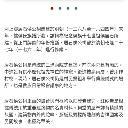
河上鄉居石侯公祠始建於明朝（一三六八至一六四四年）末
年，據侯氏族譜所載，該祠為紀念侯族十七世祖侯居石所
建。從正門牌匾的年份推斷，居石侯公祠曾於清朝乾隆二十
七年（一七六二年）進行修繕。
居石侯公祠是傳統的三進兩院式建築。前院兩旁建有廂房，
中進設有供奉歷代祖先神位的神龕。後進樓高兩層，曾用作
村校。現時，居石侯公祠仍是村民祭祖和舉行傳統儀式的場
所，也是侯族日常聚會議事的地方。
居石侯公祠正面的鼓台與門框均以紅砂岩建造，紅砂岩是根
據傳統用於重要建築物的名貴材料。祠堂的屋脊飾有精緻的
灰塑，建築物內外的駝峰、簷板及繫樑所雕刻的吉祥圖案及
民間故事，也極為華美。