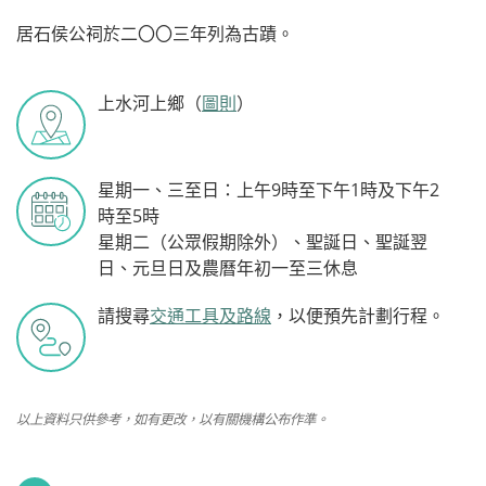
居石侯公祠於二〇〇三年列為古蹟。
上水河上鄉（
圖則
）
星期一、三至日：上午9時至下午1時及下午2
時至5時
星期二（公眾假期除外）、聖誕日、聖誕翌
日、元旦日及農曆年初一至三休息
請搜尋
交通工具及路線
，以便預先計劃行程。
以上資料只供參考，如有更改，以有關機構公布作準。