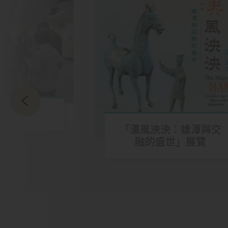
片
「漢風泱泱：雄渾與交
融的盛世」展覽