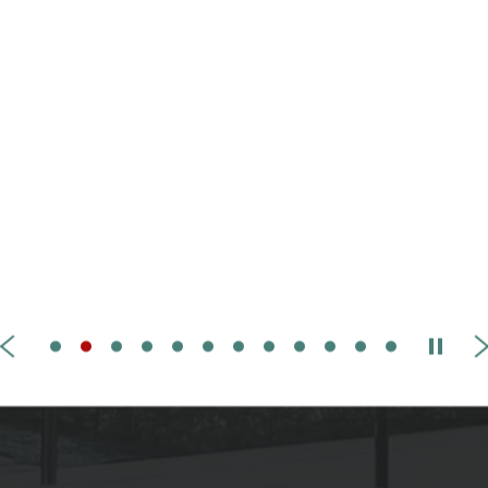
出土漢代飽水木漆器、簡牘類
心為例（普通話主講）
8
16.08.2026
15
「漢風泱泱：雄渾與交融的盛世
22
22.08.2026
“霸陵之謎”（普通話主講）
29
23.08.2026
5
從文物看漢代生活