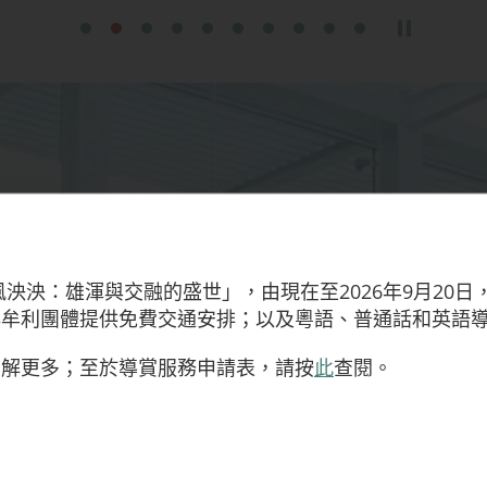
最新活動
風泱泱：雄渾與交融的盛世」，由現在至2026年9月20
非牟利團體提供免費交通安排；以及粵語、普通話和英語
08.08.2026 - 09.08.2026
了解更多；至於導賞服務申請表，請按
此
查閱。
漢風工作坊：考古發掘——博
六
15.08.2026
1