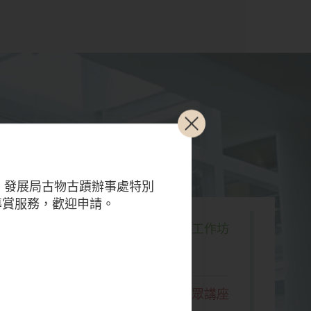
「漢風泱泱：
日，發展局古物古蹟辦事處特別
導賞服務，歡迎申請。
工作坊
物館的文物從哪來
公眾講座