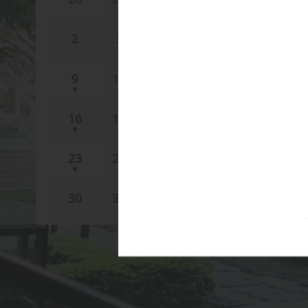
2
3
4
5
6
7
9
10
11
12
13
14
16
17
18
19
20
21
23
24
25
26
27
28
30
31
1
2
3
4