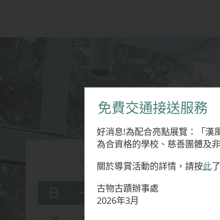
免費交通接送服務
好消息!為配合亮點展覽：「漢
為合資格的學校、慈善團體及
2026年08月
關於導賞活動的詳情，請按
此
古物古蹟辦事處
日
一
二
三
四
五
2026年3月
26
27
28
29
30
31