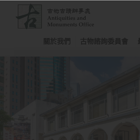
跳
到
主
內
容
關於我們
古物諮詢委員會