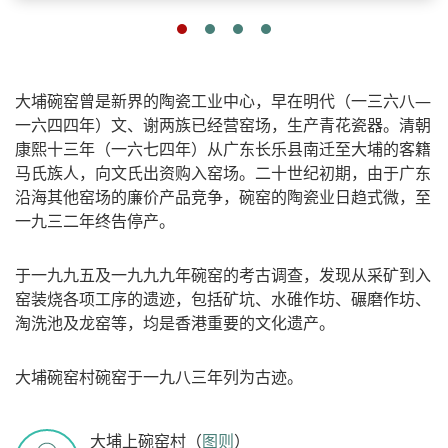
大埔碗窑曾是新界的陶瓷工业中心，早在明代（一三六八—
一六四四年）文、谢两族已经营窑场，生产青花瓷器。清朝
康熙十三年（一六七四年）从广东长乐县南迁至大埔的客籍
马氏族人，向文氏出资购入窑场。二十世纪初期，由于广东
沿海其他窑场的廉价产品竞争，碗窑的陶瓷业日趋式微，至
一九三二年终告停产。
于一九九五及一九九九年碗窑的考古调查，发现从采矿到入
窑装烧各项工序的遗迹，包括矿坑、水碓作坊、碾磨作坊、
淘洗池及龙窑等，均是香港重要的文化遗产。
大埔碗窑村碗窑于一九八三年列为古迹。
大埔上碗窑村（
图则
）