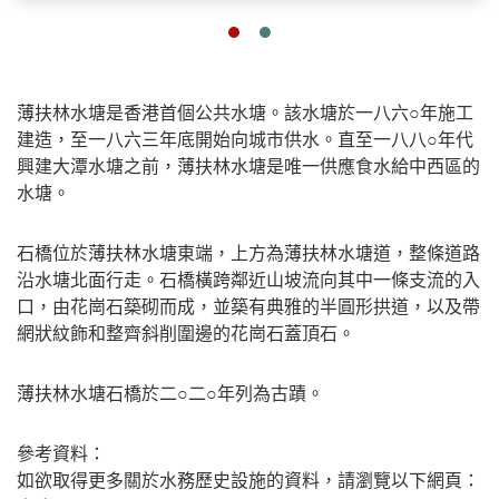
薄扶林水塘是香港首個公共水塘。該水塘於一八六○年施工
建造，至一八六三年底開始向城市供水。直至一八八○年代
興建大潭水塘之前，薄扶林水塘是唯一供應食水給中西區的
水塘。
石橋位於薄扶林水塘東端，上方為薄扶林水塘道，整條道路
沿水塘北面行走。石橋橫跨鄰近山坡流向其中一條支流的入
口，由花崗石築砌而成，並築有典雅的半圓形拱道，以及帶
網狀紋飾和整齊斜削圍邊的花崗石蓋頂石。
薄扶林水塘石橋於二○二○年列為古蹟。
參考資料：
如欲取得更多關於水務歷史設施的資料，請瀏覽以下網頁：