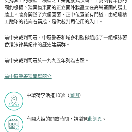
支撐其上的檐壁，檐壁之上是開放式頂層，上為刻有年份的
簡約檐楣。建築物東面的正立面外牆矗立在高聳堅固的護土
牆上。牆身開鑿了六個圓窗，正中位置嵌有門道，由經過精
工雕琢的花崗石築成，是供裁判司使用的入口。
前中央裁判司署、中區警署和域多利監獄組成了一組標誌著
香港法律與紀律的歷史建築群。
前中央裁判司署於一九九五年列為古蹟。
前中區警署建築群簡介
中環荷李活道10號（
圖則
）
有關大館的開放時間，請瀏覽
此網頁
。