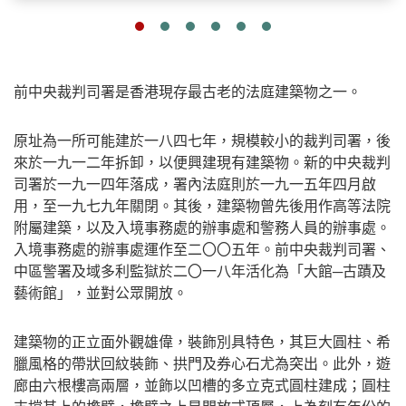
前中央裁判司署是香港現存最古老的法庭建築物之一。
原址為一所可能建於一八四七年，規模較小的裁判司署，後
來於一九一二年拆卸，以便興建現有建築物。新的中央裁判
司署於一九一四年落成，署內法庭則於一九一五年四月啟
用，至一九七九年關閉。其後，建築物曾先後用作高等法院
附屬建築，以及入境事務處的辦事處和警務人員的辦事處。
入境事務處的辦事處運作至二〇〇五年。前中央裁判司署、
中區警署及域多利監獄於二〇一八年活化為「大館─古蹟及
藝術館」，並對公眾開放。
建築物的正立面外觀雄偉，裝飾別具特色，其巨大圓柱、希
臘風格的帶狀回紋裝飾、拱門及券心石尤為突出。此外，遊
廊由六根樓高兩層，並飾以凹槽的多立克式圓柱建成；圓柱